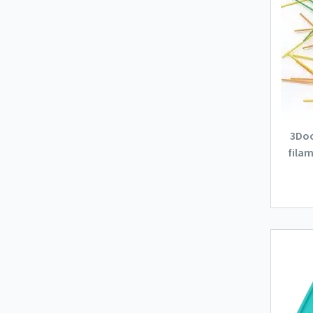
3Doo
filam