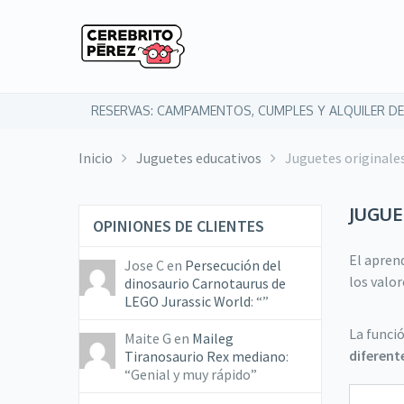
RESERVAS: CAMPAMENTOS, CUMPLES Y ALQUILER DE
Inicio
Juguetes educativos
Juguetes originales
JUGUE
OPINIONES DE CLIENTES
El aprend
Jose C
en
Persecución del
los valo
dinosaurio Carnotaurus de
LEGO Jurassic World
: “
”
La funció
Maite G
en
Maileg
diferent
Tiranosaurio Rex mediano
:
“
Genial y muy rápido
”