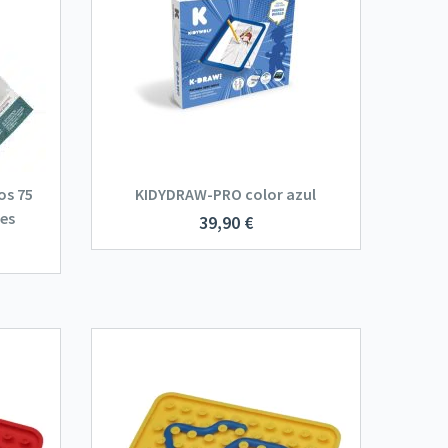
os 75
KIDYDRAW-PRO color azul
tes
39,90
€