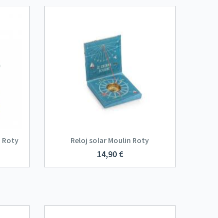
n Roty
Reloj solar Moulin Roty
14,90
€