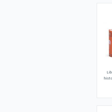
Lib
hist