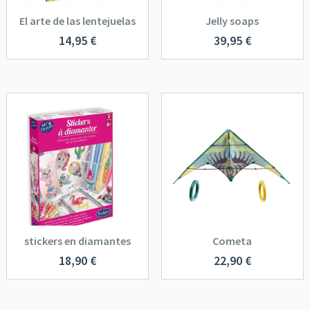
El arte de las lentejuelas
Jelly soaps
14,95
€
39,95
€
stickers en diamantes
Cometa
18,90
€
22,90
€