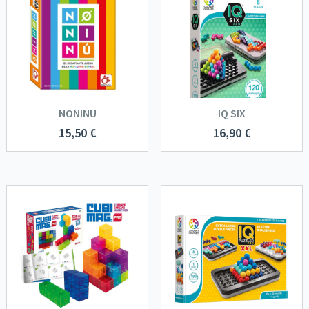
NONINU
IQ SIX
15,50
€
16,90
€