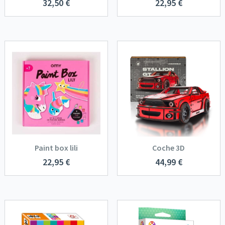
32,50
€
22,95
€
Paint box lili
Coche 3D
22,95
€
44,99
€