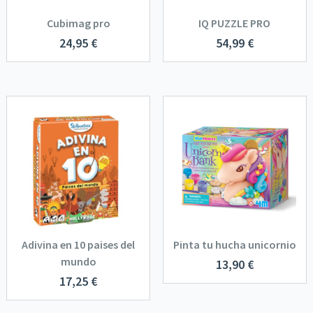
Cubimag pro
IQ PUZZLE PRO
24,95
€
54,99
€
Adivina en 10 paises del
Pinta tu hucha unicornio
mundo
13,90
€
17,25
€