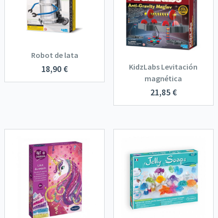
Robot de lata
KidzLabs Levitación
18,90
€
magnética
21,85
€