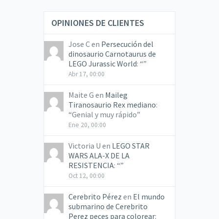
OPINIONES DE CLIENTES
Jose C
en
Persecución del
dinosaurio Carnotaurus de
LEGO Jurassic World
: “
”
Abr 17, 00:00
Maite G
en
Maileg
Tiranosaurio Rex mediano
:
“
Genial y muy rápido
”
Ene 20, 00:00
Victoria U
en
LEGO STAR
WARS ALA-X DE LA
RESISTENCIA
: “
”
Oct 12, 00:00
Cerebrito Pérez
en
El mundo
submarino de Cerebrito
Perez peces para colorear
: