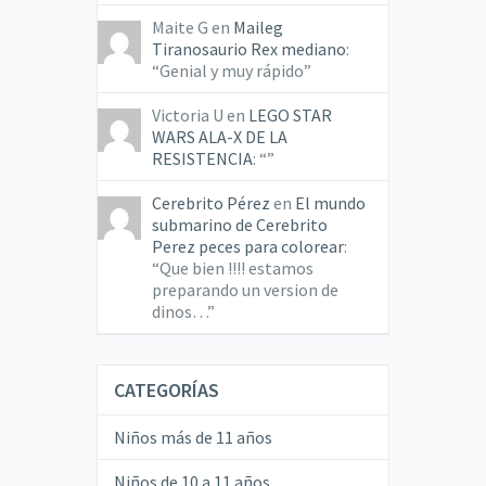
Maite G
en
Maileg
Tiranosaurio Rex mediano
:
“
Genial y muy rápido
”
Victoria U
en
LEGO STAR
WARS ALA-X DE LA
RESISTENCIA
: “
”
Cerebrito Pérez
en
El mundo
submarino de Cerebrito
Perez peces para colorear
:
“
Que bien !!!! estamos
preparando un version de
dinos…
”
CATEGORÍAS
Niños más de 11 años
Niños de 10 a 11 años