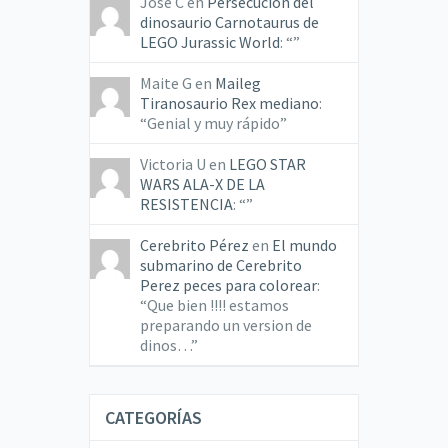
Jose C
en
Persecución del
dinosaurio Carnotaurus de
LEGO Jurassic World
: “
”
Maite G
en
Maileg
Tiranosaurio Rex mediano
:
“
Genial y muy rápido
”
Victoria U
en
LEGO STAR
WARS ALA-X DE LA
RESISTENCIA
: “
”
Cerebrito Pérez
en
El mundo
submarino de Cerebrito
Perez peces para colorear
:
“
Que bien !!!! estamos
preparando un version de
dinos…
”
CATEGORÍAS