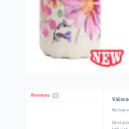
Reviews
0
Valora
No hay v
Sé el pr