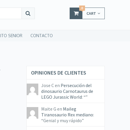
0
CART
ITO SENIOR
CONTACTO
r
OPINIONES DE CLIENTES
Jose C
en
Persecución del
dinosaurio Carnotaurus de
LEGO Jurassic World
: “
”
Maite G
en
Maileg
Tiranosaurio Rex mediano
:
“
Genial y muy rápido
”