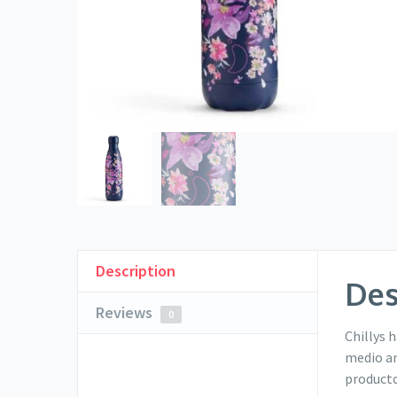
Description
Des
Reviews
0
Chillys 
medio am
producto