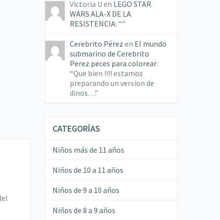
Victoria U
en
LEGO STAR
WARS ALA-X DE LA
RESISTENCIA
: “
”
Cerebrito Pérez
en
El mundo
submarino de Cerebrito
Perez peces para colorear
:
“
Que bien !!!! estamos
preparando un version de
dinos…
”
CATEGORÍAS
Niños más de 11 años
Niños de 10 a 11 años
l
Niños de 9 a 10 años
del
Niños de 8 a 9 años