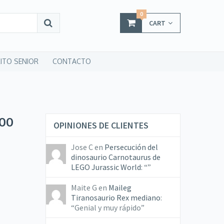
0
CART
ITO SENIOR
CONTACTO
00
OPINIONES DE CLIENTES
Jose C
en
Persecución del
dinosaurio Carnotaurus de
LEGO Jurassic World
: “
”
Maite G
en
Maileg
Tiranosaurio Rex mediano
:
“
Genial y muy rápido
”