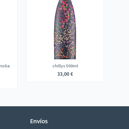
gnolia
chillys 500ml
Bot
33,00
€
Envíos