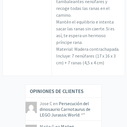
tambaleantes nenúfares y
recoge todas las ranas en el
camino.
Mantén el equilibrio e intenta
sacar las ranas sin caerte. Si es
así, te espera un hermoso
príncipe rana.
Material: Madera contrachapada.
Incluye: 7 nenúfares (17 x 16 x 3
cm) + 7 ranas (4,5 x 4 cm)
OPINIONES DE CLIENTES
Jose C
en
Persecución del
dinosaurio Carnotaurus de
LEGO Jurassic World
: “
”
Maite G
en
Maileg