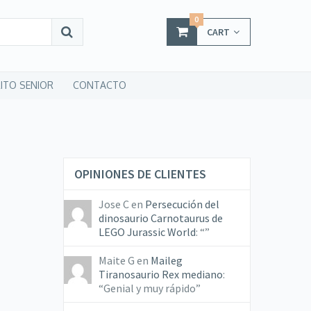
0
CART
ITO SENIOR
CONTACTO
OPINIONES DE CLIENTES
Jose C
en
Persecución del
dinosaurio Carnotaurus de
LEGO Jurassic World
: “
”
Maite G
en
Maileg
Tiranosaurio Rex mediano
:
“
Genial y muy rápido
”