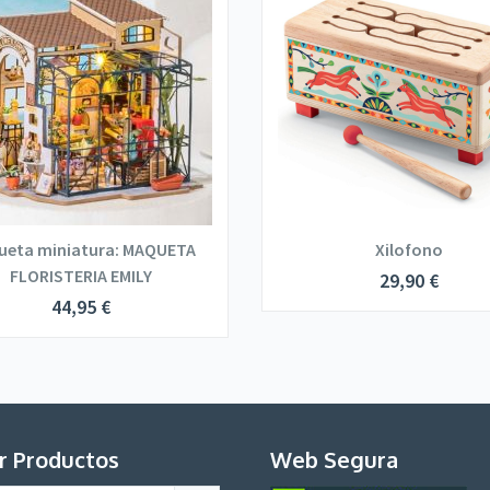
ueta miniatura: MAQUETA
Xilofono
FLORISTERIA EMILY
29,90
€
44,95
€
r Productos
Web Segura