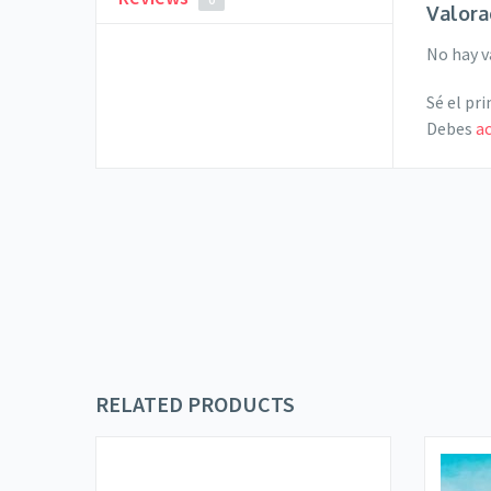
Valora
No hay v
Sé el pr
Debes
a
RELATED PRODUCTS