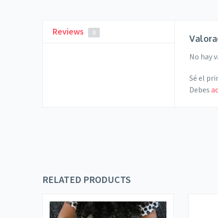
Reviews
0
Valora
No hay v
Sé el p
Debes
a
RELATED PRODUCTS