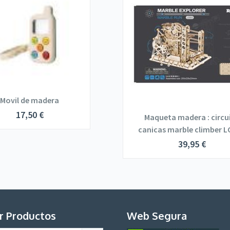
Movil de madera
17,50
€
Maqueta madera : circu
canicas marble climber L
39,95
€
r Productos
Web Segura