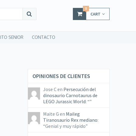
0
CART
ITO SENIOR
CONTACTO
OPINIONES DE CLIENTES
Jose C
en
Persecución del
dinosaurio Carnotaurus de
LEGO Jurassic World
: “
”
Maite G
en
Maileg
Tiranosaurio Rex mediano
:
“
Genial y muy rápido
”