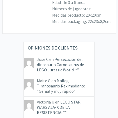
Edad: De 3 a 6 años
Número de jugadores:
Medidas producto: 20x20cm
Medidas packaging: 22x23x0,2cm
OPINIONES DE CLIENTES
Jose C
en
Persecución del
dinosaurio Carnotaurus de
LEGO Jurassic World
: “
”
Maite G
en
Maileg
Tiranosaurio Rex mediano
:
“
Genial y muy rápido
”
Victoria U
en
LEGO STAR
WARS ALA-X DE LA
RESISTENCIA
: “
”