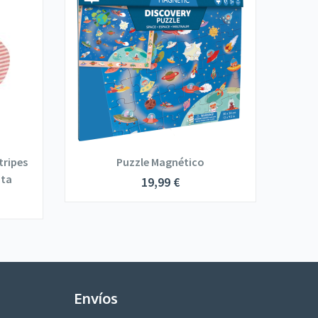
tripes
Puzzle Magnético
Muñe
ota
19,99
€
Envíos