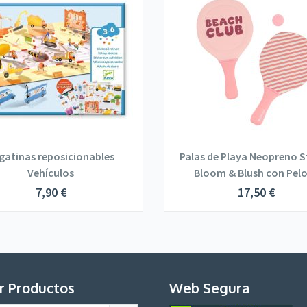
gatinas reposicionables
Palas de Playa Neopreno S
Vehículos
Bloom & Blush con Pel
7,90
€
17,50
€
r Productos
Web Segura