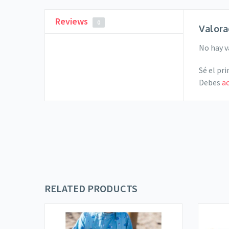
Reviews
0
Valora
No hay v
Sé el pr
Debes
a
RELATED PRODUCTS