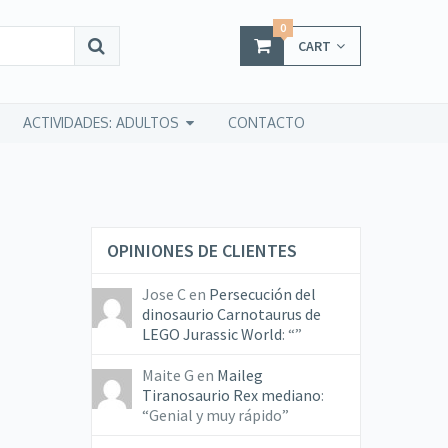
0
CART
ACTIVIDADES: ADULTOS
CONTACTO
OPINIONES DE CLIENTES
Jose C
en
Persecución del
dinosaurio Carnotaurus de
LEGO Jurassic World
: “
”
Maite G
en
Maileg
Tiranosaurio Rex mediano
:
“
Genial y muy rápido
”